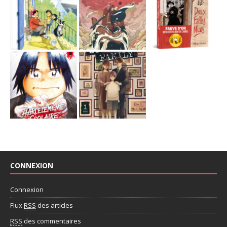
CONNEXION
Connexion
Flux
RSS
des articles
RSS
des commentaires